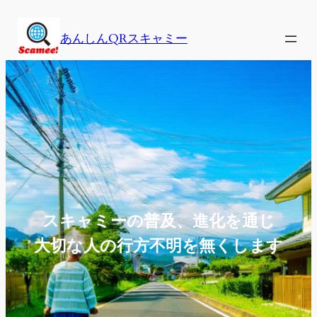
内
容
あんしんQRスキャミー
を
ス
キ
ッ
プ
スキャミーの普及、進化を通じ
大切な人の行方不明を無くします