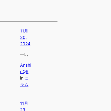
11月
30,
2024
—
by
Anshi
nQR
in
コ
ラム
11月
29,