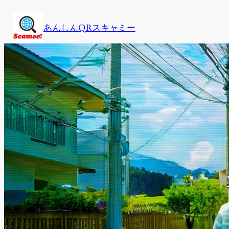
内
容
あんしんQRスキャミー
を
ス
キ
ッ
プ