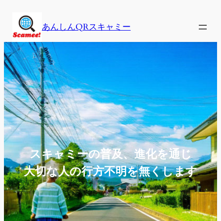
内
容
あんしんQRスキャミー
を
ス
キ
ッ
プ
スキャミーの普及、進化を通じ
大切な人の行方不明を無くします