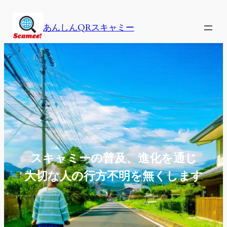
内
容
あんしんQRスキャミー
を
ス
キ
ッ
プ
スキャミーの普及、進化を通じ
大切な人の行方不明を無くします