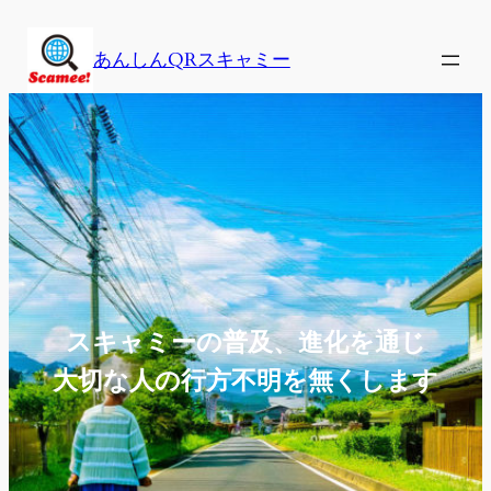
内
容
あんしんQRスキャミー
を
ス
キ
ッ
プ
スキャミーの普及、進化を通じ
大切な人の行方不明を無くします