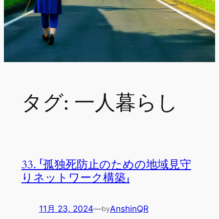
タグ:
一人暮らし
33. 「孤独死防止のための地域見守
りネットワーク構築」
11月 23, 2024
—
AnshinQR
by