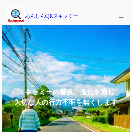
内
容
あんしんQRスキャミー
を
ス
キ
ッ
プ
スキャミーの普及、進化を通じ
大切な人の行方不明を無くします